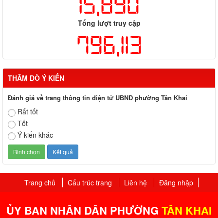
15,890
Tổng lượt truy cập
796,113
THĂM DÒ Ý KIẾN
Đánh giá về trang thông tin điện tử UBND phường Tân Khai
Rất tốt
Tốt
Ý kiến khác
Trang chủ
Cấu trúc trang
Liên hệ
Đăng nhập
ỦY BAN NHÂN DÂN PHƯỜNG
TÂN KHAI