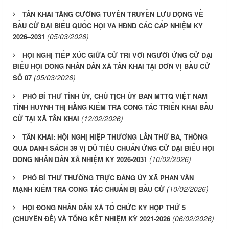
TÂN KHAI TĂNG CƯỜNG TUYÊN TRUYỀN LƯU ĐỘNG VỀ
BẦU CỬ ĐẠI BIỂU QUỐC HỘI VÀ HĐND CÁC CẤP NHIỆM KỲ
(05/03/2026)
2026–2031
HỘI NGHỊ TIẾP XÚC GIỮA CỬ TRI VỚI NGƯỜI ỨNG CỬ ĐẠI
BIỂU HỘI ĐỒNG NHÂN DÂN XÃ TÂN KHAI TẠI ĐƠN VỊ BẦU CỬ
(05/03/2026)
SỐ 07
PHÓ BÍ THƯ TỈNH ỦY, CHỦ TỊCH ỦY BAN MTTQ VIỆT NAM
TỈNH HUỲNH THỊ HẰNG KIỂM TRA CÔNG TÁC TRIỂN KHAI BẦU
(12/02/2026)
CỬ TẠI XÃ TÂN KHAI
TÂN KHAI: HỘI NGHỊ HIỆP THƯƠNG LẦN THỨ BA, THÔNG
QUA DANH SÁCH 39 VỊ ĐỦ TIÊU CHUẨN ỨNG CỬ ĐẠI BIỂU HỘI
(10/02/2026)
ĐỒNG NHÂN DÂN XÃ NHIỆM KỲ 2026-2031
PHÓ BÍ THƯ THƯỜNG TRỰC ĐẢNG ỦY XÃ PHAN VĂN
(10/02/2026)
MẠNH KIỂM TRA CÔNG TÁC CHUẨN BỊ BẦU CỬ
HỘI ĐỒNG NHÂN DÂN XÃ TỔ CHỨC KỲ HỌP THỨ 5
(06/02/2026)
(CHUYÊN ĐỀ) VÀ TỔNG KẾT NHIỆM KỲ 2021-2026