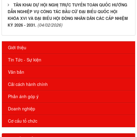
TÂN KHAI DỰ HỘI NGHỊ TRỰC TUYẾN TOÀN QUỐC HƯỚNG
DẪN NGHIỆP VỤ CÔNG TÁC BẦU CỬ ĐẠI BIỂU QUỐC HỘI
KHÓA XVI VÀ ĐẠI BIỂU HỘI ĐỒNG NHÂN DÂN CÁC CẤP NHIỆM
(04/02/2026)
KỲ 2026 - 2031.
Giới thiệu
Tin Tức - Sự kiện
Văn bản
Cải cách hành chính
Phản ánh góp ý
Doanh nghiệp
Cơ cấu tổ chức