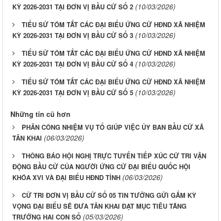
(10/03/2026)
KỲ 2026-2031 TẠI ĐƠN VỊ BẦU CỬ SỐ 2
TIỂU SỬ TÓM TẮT CÁC ĐẠI BIỂU ỨNG CỬ HĐND XÃ NHIỆM
(10/03/2026)
KỲ 2026-2031 TẠI ĐƠN VỊ BẦU CỬ SỐ 3
TIỂU SỬ TÓM TẮT CÁC ĐẠI BIỂU ỨNG CỬ HĐND XÃ NHIỆM
(10/03/2026)
KỲ 2026-2031 TẠI ĐƠN VỊ BẦU CỬ SỐ 4
TIỂU SỬ TÓM TẮT CÁC ĐẠI BIỂU ỨNG CỬ HĐND XÃ NHIỆM
(10/03/2026)
KỲ 2026-2031 TẠI ĐƠN VỊ BẦU CỬ SỐ 5
Những tin cũ hơn
PHÂN CÔNG NHIỆM VỤ TỔ GIÚP VIỆC ỦY BAN BẦU CỬ XÃ
(06/03/2026)
TÂN KHAI
THÔNG BÁO HỘI NGHỊ TRỰC TUYẾN TIẾP XÚC CỬ TRI VẬN
ĐỘNG BẦU CỬ CỦA NGƯỜI ỨNG CỬ ĐẠI BIỂU QUỐC HỘI
(06/03/2026)
KHÓA XVI VÀ ĐẠI BIỂU HĐND TỈNH
CỬ TRI ĐƠN VỊ BẦU CỬ SỐ 05 TIN TƯỞNG GỬI GẮM KỲ
VỌNG ĐẠI BIỂU SẼ ĐƯA TÂN KHAI ĐẠT MỤC TIÊU TĂNG
(05/03/2026)
TRƯỞNG HAI CON SỐ