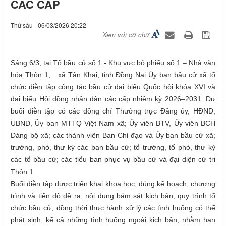
CÁC CẤP
Thứ sáu - 06/03/2026 20:22
Xem với cỡ chữ
Sáng 6/3, tại Tổ bầu cử số 1 - Khu vực bỏ phiếu số 1 – Nhà văn
hóa Thôn 1, xã Tân Khai, tỉnh Đồng Nai Ủy ban bầu cử xã tổ
chức diễn tập công tác bầu cử đại biểu Quốc hội khóa XVI và
đại biểu Hội đồng nhân dân các cấp nhiệm kỳ 2026–2031. Dự
buổi diễn tập có các đồng chí Thường trực Đảng ủy, HĐND,
UBND, Ủy ban MTTQ Việt Nam xã; Ủy viên BTV, Ủy viên BCH
Đảng bộ xã; các thành viên Ban Chỉ đạo và Ủy ban bầu cử xã;
trưởng, phó, thư ký các ban bầu cử; tổ trưởng, tổ phó, thư ký
các tổ bầu cử; các tiểu ban phục vụ bầu cử và đại diện cử tri
Thôn 1.
Buổi diễn tập được triển khai khoa học, đúng kế hoạch, chương
trình và tiến độ đề ra, nội dung bám sát kịch bản, quy trình tổ
chức bầu cử; đồng thời thực hành xử lý các tình huống có thể
phát sinh, kể cả những tình huống ngoài kịch bản, nhằm hạn