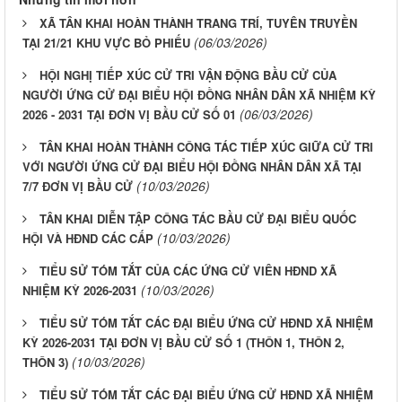
XÃ TÂN KHAI HOÀN THÀNH TRANG TRÍ, TUYÊN TRUYỀN
(06/03/2026)
TẠI 21/21 KHU VỰC BỎ PHIẾU
HỘI NGHỊ TIẾP XÚC CỬ TRI VẬN ĐỘNG BẦU CỬ CỦA
NGƯỜI ỨNG CỬ ĐẠI BIỂU HỘI ĐỒNG NHÂN DÂN XÃ NHIỆM KỲ
(06/03/2026)
2026 - 2031 TẠI ĐƠN VỊ BẦU CỬ SỐ 01
TÂN KHAI HOÀN THÀNH CÔNG TÁC TIẾP XÚC GIỮA CỬ TRI
VỚI NGƯỜI ỨNG CỬ ĐẠI BIỂU HỘI ĐỒNG NHÂN DÂN XÃ TẠI
(10/03/2026)
7/7 ĐƠN VỊ BẦU CỬ
TÂN KHAI DIỄN TẬP CÔNG TÁC BẦU CỬ ĐẠI BIỂU QUỐC
(10/03/2026)
HỘI VÀ HĐND CÁC CẤP
TIỂU SỬ TÓM TẮT CỦA CÁC ỨNG CỬ VIÊN HĐND XÃ
(10/03/2026)
NHIỆM KỲ 2026-2031
TIỂU SỬ TÓM TẮT CÁC ĐẠI BIỂU ỨNG CỬ HĐND XÃ NHIỆM
KỲ 2026-2031 TẠI ĐƠN VỊ BẦU CỬ SỐ 1 (THÔN 1, THÔN 2,
(10/03/2026)
THÔN 3)
TIỂU SỬ TÓM TẮT CÁC ĐẠI BIỂU ỨNG CỬ HĐND XÃ NHIỆM