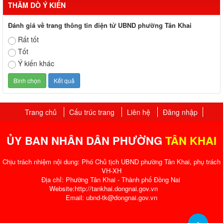
THĂM DÒ Ý KIẾN
Đánh giá về trang thông tin điện tử UBND phường Tân Khai
Rất tốt
Tốt
Ý kiến khác
Trang chủ
Cấu trúc trang
Liên hệ
Đăng nhập
ỦY BAN NHÂN DÂN PHƯỜNG
TÂN KHAI
Chịu trách nhiệm nội dung: Phó Chủ tịch UBND phường Tân Khai, phụ trách
VH-XH
Địa chỉ: Phường Tân Khai - Thành phố Đồng Nai
Website:http://tankhai.dongnai.gov.vn
Email: ubnd-tk@dongnai.gov.vn​