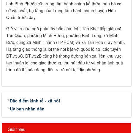
tỉnh Bình Phước cũ; trung tâm hành chính kế thừa toàn bộ cơ
sở vật chất, hạ tầng của Trung tâm hành chính huyện Hớn
Quản trước đây.
Giữ vị trí cửa ngõ phía tây bắc của tỉnh, Tân Khai tiếp giáp xã
Tân Quan, phường Minh Hưng, phường Bình Long, xã Minh
Đức, cùng xã Minh Thạnh (TP.HCM) và xã Tân Hòa (Tây Ninh).
Hạ tầng giao thông là lợi thế nổi bật với quốc lộ 13, các tuyến
ĐT.756C, ĐT.752B cùng hệ thống đường liên xã, liên khu vực,
tạo thuận lợi cho giao thương, thu hút đầu tư và phản ánh quá
trình đô thị hóa đang diễn ra rõ nét tại địa phương.
Đặc điểm kinh tế - xã hội
Uỷ ban nhân dân
Giới thiệu