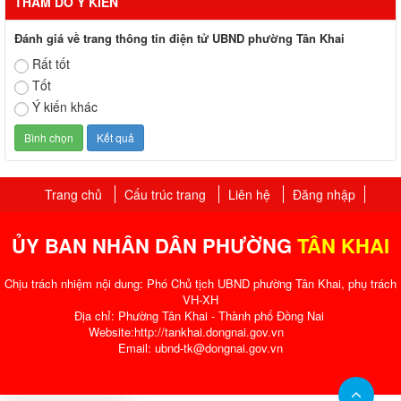
THĂM DÒ Ý KIẾN
Đánh giá về trang thông tin điện tử UBND phường Tân Khai
Rất tốt
Tốt
Ý kiến khác
Trang chủ
Cấu trúc trang
Liên hệ
Đăng nhập
ỦY BAN NHÂN DÂN PHƯỜNG
TÂN KHAI
Chịu trách nhiệm nội dung: Phó Chủ tịch UBND phường Tân Khai, phụ trách
VH-XH
Địa chỉ: Phường Tân Khai - Thành phố Đồng Nai
Website:http://tankhai.dongnai.gov.vn
Email: ubnd-tk@dongnai.gov.vn​