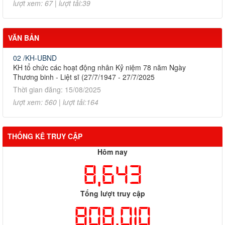
lượt xem: 67 | lượt tải:39
VĂN BẢN
02 /KH-UBND
KH tổ chức các hoạt động nhân Kỷ niệm 78 năm Ngày
Thương binh - Liệt sĩ (27/7/1947 - 27/7/2025
Thời gian đăng: 15/08/2025
lượt xem: 560 | lượt tải:164
THỐNG KÊ TRUY CẬP
Hôm nay
8,643
Tổng lượt truy cập
808,010