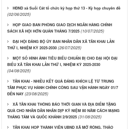
HĐND xã Suối Cát tổ chức kỳ họp thứ 13 - Kỳ họp chuyên đề
(02/06/2025)
HỌP GIAO BAN PHÒNG GIAO DỊCH NGÂN HÀNG CHÍNH
(10/07/2025)
SÁCH XÃ HỘI HỚN QUẢN THÁNG 7/2025
ĐẠI HỘI ĐẢNG BỘ ỦY BAN NHÂN DÂN XÃ TÂN KHAI LẦN
(26/07/2025)
THỨ I, NHIỆM KỲ 2025-2030
MỘT SỐ HÌNH ẢNH TIÊU BIỂU CHUẨN BỊ CHO ĐẠI HỘI ĐẠI
BIỂU XÃ TÂN KHAI LẦN THỨ I, NHIỆM KỲ 2025-2030
(04/08/2025)
TÂN KHAI - NHIỀU KẾT QUẢ ĐÁNG KHÍCH LỆ TỪ TRUNG
TÂM PHỤC VỤ HÀNH CHÍNH CÔNG SAU VẬN HÀNH NGÀY 01/7
(23/08/2025)
ĐẾN NAY
XÃ TÂN KHAI THÔNG BÁO THỜI GIAN VÀ ĐỊA ĐIỂM TẶNG
QUÀ CHO NHÂN DÂN NHÂN DỊP KỶ NIỆM 80 NĂM CÁCH MẠNG
(31/08/2025)
THÁNG TÁM VÀ QUỐC KHÁNH 2/9/2025
TÂN KHAI HỌP THÀNH VIÊN UBND XÃ MỞ RỘNG, THẢO