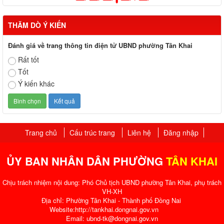
THĂM DÒ Ý KIẾN
Đánh giá về trang thông tin điện tử UBND phường Tân Khai
Rất tốt
Tốt
Ý kiến khác
Trang chủ
Cấu trúc trang
Liên hệ
Đăng nhập
ỦY BAN NHÂN DÂN PHƯỜNG
TÂN KHAI
Chịu trách nhiệm nội dung: Phó Chủ tịch UBND phường Tân Khai, phụ trách
VH-XH
Địa chỉ: Phường Tân Khai - Thành phố Đồng Nai
Website:http://tankhai.dongnai.gov.vn
Email: ubnd-tk@dongnai.gov.vn​