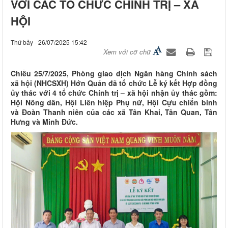
VỚI CÁC TỔ CHỨC CHÍNH TRỊ – XÃ
HỘI
Thứ bảy - 26/07/2025 15:42
Xem với cỡ chữ
Chiều 25/7/2025, Phòng giao dịch Ngân hàng Chính sách
xã hội (NHCSXH) Hớn Quản đã tổ chức Lễ ký kết Hợp đồng
ủy thác với 4 tổ chức Chính trị – xã hội nhận ủy thác gồm:
Hội Nông dân, Hội Liên hiệp Phụ nữ, Hội Cựu chiến binh
và Đoàn Thanh niên của các xã Tân Khai, Tân Quan, Tân
Hưng và Minh Đức.