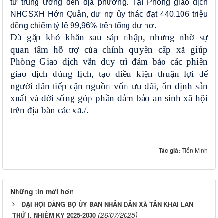
từ trung ương đến địa phương. Tại Phòng giao dịch
NHCSXH Hớn Quản, dư nợ ủy thác đạt 440.106 triệu
đồng chiếm tỷ lệ 99,96% trên tổng dư nợ.
Dù gặp khó khăn sau sáp nhập, nhưng nhờ sự
quan tâm hỗ trợ của chính quyền cấp xã giúp
Phòng Giao dịch vẫn duy trì đảm bảo các phiên
giao dịch đúng lịch, tạo điều kiện thuận lợi để
người dân tiếp cận nguồn vốn ưu đãi, ổn định sản
xuất và đời sống góp phần đảm bảo an sinh xã hội
trên địa bàn các xã./.
Tác giả:
Tiến Minh
Những tin mới hơn
ĐẠI HỘI ĐẢNG BỘ ỦY BAN NHÂN DÂN XÃ TÂN KHAI LẦN
(26/07/2025)
THỨ I, NHIỆM KỲ 2025-2030