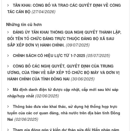
TÂN KHAI: CÔNG BỐ VÀ TRAO CÁC QUYẾT ĐỊNH VỀ CÔNG
(27/04/2026)
TÁC CÁN BỘ
Những tin cũ hơn
ĐẢNG ỦY TÂN KHAI THÔNG QUA NGHỊ QUYẾT THÀNH LẬP,
ĐỔI TÊN TỔ CHỨC ĐẢNG TRỰC THUỘC ĐẢNG BỘ XÃ SAU
(09/07/2025)
SẮP XẾP ĐƠN VỊ HÀNH CHÍNH.
(05/07/2025)
CHÍNH SÁCH CÓ HIỆU LỰC TỪ 1-7-2025
CÔNG BỐ CÁC NGHỊ QUYẾT, QUYẾT ĐỊNH CỦA TRUNG
ƯƠNG, CỦA TỈNH VỀ SẮP XẾP TỔ CHỨC BỘ MÁY VÀ ĐƠN VỊ
(30/06/2025)
HÀNH CHÍNH CỦA TỈNH ĐỒNG NAI
Mã định danh điện tử được cập nhật, cấp mới sau khi sáp
(02/06/2025)
nhập/hợp nhất
Thông báo đưa vào khai thác, sử dụng hệ thống họp trực
tuyến của các cơ quan đảng, nhà nước trên địa bàn tỉnh Đồng
(02/06/2025)
Nai
Tham gia đóng góp ý kiến dự thảo sửa đổi Hiến pháp năm