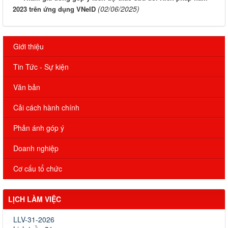
(02/06/2025)
2023 trên ứng dụng VNeID
Giới thiệu
Tin Tức - Sự kiện
Văn bản
Cải cách hành chính
Phản ánh góp ý
Doanh nghiệp
Cơ cấu tổ chức
LỊCH LÀM VIỆC
LLV-31-2026