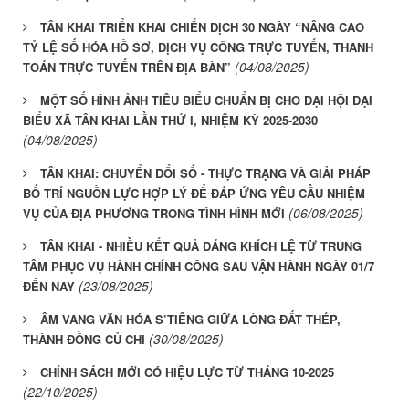
TÂN KHAI TRIỂN KHAI CHIẾN DỊCH 30 NGÀY “NÂNG CAO
TỶ LỆ SỐ HÓA HỒ SƠ, DỊCH VỤ CÔNG TRỰC TUYẾN, THANH
(04/08/2025)
TOÁN TRỰC TUYẾN TRÊN ĐỊA BÀN”
MỘT SỐ HÌNH ẢNH TIÊU BIỂU CHUẨN BỊ CHO ĐẠI HỘI ĐẠI
BIỂU XÃ TÂN KHAI LẦN THỨ I, NHIỆM KỲ 2025-2030
(04/08/2025)
TÂN KHAI: CHUYỂN ĐỔI SỐ - THỰC TRẠNG VÀ GIẢI PHÁP
BỐ TRÍ NGUỒN LỰC HỢP LÝ ĐỂ ĐÁP ỨNG YÊU CẦU NHIỆM
(06/08/2025)
VỤ CỦA ĐỊA PHƯƠNG TRONG TÌNH HÌNH MỚI
TÂN KHAI - NHIỀU KẾT QUẢ ĐÁNG KHÍCH LỆ TỪ TRUNG
TÂM PHỤC VỤ HÀNH CHÍNH CÔNG SAU VẬN HÀNH NGÀY 01/7
(23/08/2025)
ĐẾN NAY
ÂM VANG VĂN HÓA S’TIÊNG GIỮA LÒNG ĐẤT THÉP,
(30/08/2025)
THÀNH ĐỒNG CỦ CHI
CHÍNH SÁCH MỚI CÓ HIỆU LỰC TỪ THÁNG 10-2025
(22/10/2025)