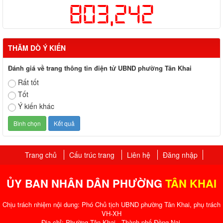
803,242
THĂM DÒ Ý KIẾN
Đánh giá về trang thông tin điện tử UBND phường Tân Khai
Rất tốt
Tốt
Ý kiến khác
Trang chủ
Cấu trúc trang
Liên hệ
Đăng nhập
ỦY BAN NHÂN DÂN PHƯỜNG
TÂN KHAI
Chịu trách nhiệm nội dung: Phó Chủ tịch UBND phường Tân Khai, phụ trách
VH-XH
Địa chỉ: Phường Tân Khai - Thành phố Đồng Nai