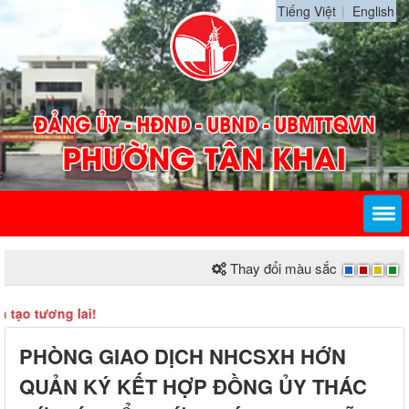
Tiếng Việt
English
Thay đổi màu sắc
o tương lai!
PHÒNG GIAO DỊCH NHCSXH HỚN
QUẢN KÝ KẾT HỢP ĐỒNG ỦY THÁC