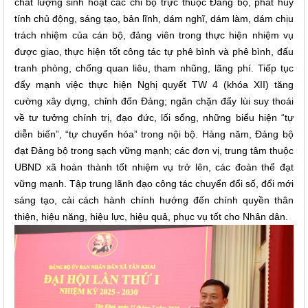
chất lượng sinh hoạt các chi bộ trực thuộc Đảng bộ, phát huy
tính chủ động, sáng tạo, bản lĩnh, dám nghĩ, dám làm, dám chịu
trách nhiệm của cán bộ, đảng viên trong thực hiện nhiệm vụ
được giao, thực hiện tốt công tác tự phê bình và phê bình, đấu
tranh phòng, chống quan liêu, tham nhũng, lãng phí. Tiếp tục
đẩy mạnh việc thực hiện Nghị quyết TW 4 (khóa XII) tăng
cường xây dựng, chỉnh đốn Đảng; ngăn chặn đẩy lùi suy thoái
về tư tưởng chính trị, đạo đức, lối sống, những biểu hiện “tự
diễn biến”, “tự chuyển hóa” trong nội bộ. Hàng năm, Đảng bộ
đạt Đảng bộ trong sạch vững mạnh; các đơn vị, trung tâm thuộc
UBND xã hoàn thành tốt nhiệm vụ trở lên, các đoàn thể đạt
vững mạnh. Tập trung lãnh đạo công tác chuyển đổi số, đổi mới
sáng tạo, cải cách hành chính hướng đến chính quyền thân
thiện, hiệu năng, hiệu lực, hiệu quả, phục vụ tốt cho Nhân dân
.