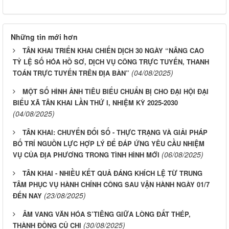
Những tin mới hơn
TÂN KHAI TRIỂN KHAI CHIẾN DỊCH 30 NGÀY “NÂNG CAO
TỶ LỆ SỐ HÓA HỒ SƠ, DỊCH VỤ CÔNG TRỰC TUYẾN, THANH
(04/08/2025)
TOÁN TRỰC TUYẾN TRÊN ĐỊA BÀN”
MỘT SỐ HÌNH ẢNH TIÊU BIỂU CHUẨN BỊ CHO ĐẠI HỘI ĐẠI
BIỂU XÃ TÂN KHAI LẦN THỨ I, NHIỆM KỲ 2025-2030
(04/08/2025)
TÂN KHAI: CHUYỂN ĐỔI SỐ - THỰC TRẠNG VÀ GIẢI PHÁP
BỐ TRÍ NGUỒN LỰC HỢP LÝ ĐỂ ĐÁP ỨNG YÊU CẦU NHIỆM
(06/08/2025)
VỤ CỦA ĐỊA PHƯƠNG TRONG TÌNH HÌNH MỚI
TÂN KHAI - NHIỀU KẾT QUẢ ĐÁNG KHÍCH LỆ TỪ TRUNG
TÂM PHỤC VỤ HÀNH CHÍNH CÔNG SAU VẬN HÀNH NGÀY 01/7
(23/08/2025)
ĐẾN NAY
ÂM VANG VĂN HÓA S’TIÊNG GIỮA LÒNG ĐẤT THÉP,
(30/08/2025)
THÀNH ĐỒNG CỦ CHI