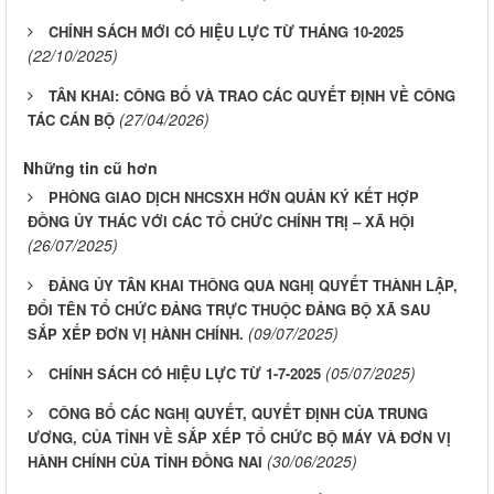
CHÍNH SÁCH MỚI CÓ HIỆU LỰC TỪ THÁNG 10-2025
(22/10/2025)
TÂN KHAI: CÔNG BỐ VÀ TRAO CÁC QUYẾT ĐỊNH VỀ CÔNG
(27/04/2026)
TÁC CÁN BỘ
Những tin cũ hơn
PHÒNG GIAO DỊCH NHCSXH HỚN QUẢN KÝ KẾT HỢP
ĐỒNG ỦY THÁC VỚI CÁC TỔ CHỨC CHÍNH TRỊ – XÃ HỘI
(26/07/2025)
ĐẢNG ỦY TÂN KHAI THÔNG QUA NGHỊ QUYẾT THÀNH LẬP,
ĐỔI TÊN TỔ CHỨC ĐẢNG TRỰC THUỘC ĐẢNG BỘ XÃ SAU
(09/07/2025)
SẮP XẾP ĐƠN VỊ HÀNH CHÍNH.
(05/07/2025)
CHÍNH SÁCH CÓ HIỆU LỰC TỪ 1-7-2025
CÔNG BỐ CÁC NGHỊ QUYẾT, QUYẾT ĐỊNH CỦA TRUNG
ƯƠNG, CỦA TỈNH VỀ SẮP XẾP TỔ CHỨC BỘ MÁY VÀ ĐƠN VỊ
(30/06/2025)
HÀNH CHÍNH CỦA TỈNH ĐỒNG NAI