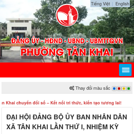
Tiếng Việt
English
Thay đổi màu sắc
ai chuyển đổi số – Kết nối tri thức, kiến tạo tương lai!
ĐẠI HỘI ĐẢNG BỘ ỦY BAN NHÂN DÂN
XÃ TÂN KHAI LẦN THỨ I, NHIỆM KỲ