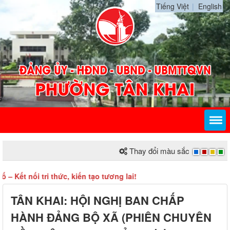
Tiếng Việt
English
Thay đổi màu sắc
t nối tri thức, kiến tạo tương lai!
TÂN KHAI: HỘI NGHỊ BAN CHẤP
HÀNH ĐẢNG BỘ XÃ (PHIÊN CHUYÊN