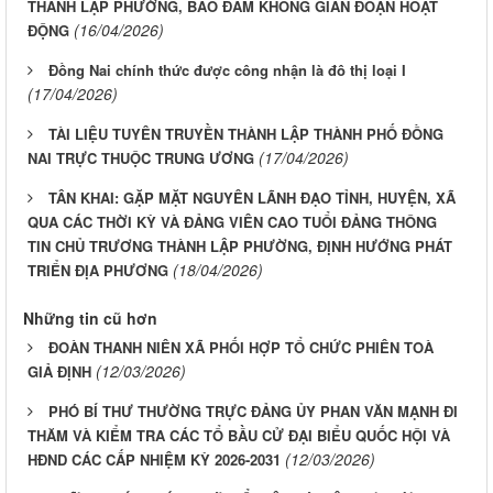
THÀNH LẬP PHƯỜNG, BẢO ĐẢM KHÔNG GIÁN ĐOẠN HOẠT
(16/04/2026)
ĐỘNG
Đồng Nai chính thức được công nhận là đô thị loại I
(17/04/2026)
TÀI LIỆU TUYÊN TRUYỀN THÀNH LẬP THÀNH PHỐ ĐỒNG
(17/04/2026)
NAI TRỰC THUỘC TRUNG ƯƠNG
TÂN KHAI: GẶP MẶT NGUYÊN LÃNH ĐẠO TỈNH, HUYỆN, XÃ
QUA CÁC THỜI KỲ VÀ ĐẢNG VIÊN CAO TUỔI ĐẢNG THÔNG
TIN CHỦ TRƯƠNG THÀNH LẬP PHƯỜNG, ĐỊNH HƯỚNG PHÁT
(18/04/2026)
TRIỂN ĐỊA PHƯƠNG
Những tin cũ hơn
ĐOÀN THANH NIÊN XÃ PHỐI HỢP TỔ CHỨC PHIÊN TOÀ
(12/03/2026)
GIẢ ĐỊNH
PHÓ BÍ THƯ THƯỜNG TRỰC ĐẢNG ỦY PHAN VĂN MẠNH ĐI
THĂM VÀ KIỂM TRA CÁC TỔ BẦU CỬ ĐẠI BIỂU QUỐC HỘI VÀ
(12/03/2026)
HĐND CÁC CẤP NHIỆM KỲ 2026-2031