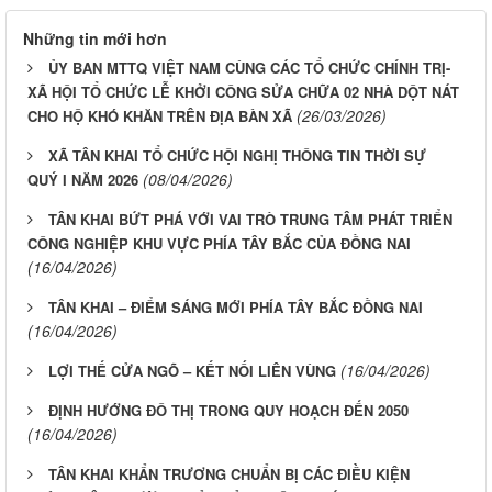
Những tin mới hơn
ỦY BAN MTTQ VIỆT NAM CÙNG CÁC TỔ CHỨC CHÍNH TRỊ-
XÃ HỘI TỔ CHỨC LỄ KHỞI CÔNG SỬA CHỮA 02 NHÀ DỘT NÁT
(26/03/2026)
CHO HỘ KHÓ KHĂN TRÊN ĐỊA BÀN XÃ
XÃ TÂN KHAI TỔ CHỨC HỘI NGHỊ THÔNG TIN THỜI SỰ
(08/04/2026)
QUÝ I NĂM 2026
TÂN KHAI BỨT PHÁ VỚI VAI TRÒ TRUNG TÂM PHÁT TRIỂN
CÔNG NGHIỆP KHU VỰC PHÍA TÂY BẮC CỦA ĐỒNG NAI
(16/04/2026)
TÂN KHAI – ĐIỂM SÁNG MỚI PHÍA TÂY BẮC ĐỒNG NAI
(16/04/2026)
(16/04/2026)
LỢI THẾ CỬA NGÕ – KẾT NỐI LIÊN VÙNG
ĐỊNH HƯỚNG ĐÔ THỊ TRONG QUY HOẠCH ĐẾN 2050
(16/04/2026)
TÂN KHAI KHẨN TRƯƠNG CHUẨN BỊ CÁC ĐIỀU KIỆN