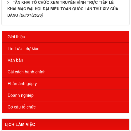
TÂN KHAI TỔ CHỨC XEM TRUYỀN HÌNH TRỰC TIẾP LỄ
KHAI MẠC ĐẠI HỘI ĐẠI BIỂU TOÀN QUỐC LẦN THỨ XIV CỦA
(20/01/2026)
ĐẢNG
Giới thiệu
Tin Tức - Sự kiện
Văn bản
Cải cách hành chính
Phản ánh góp ý
Doanh nghiệp
Cơ cấu tổ chức
LỊCH LÀM VIỆC