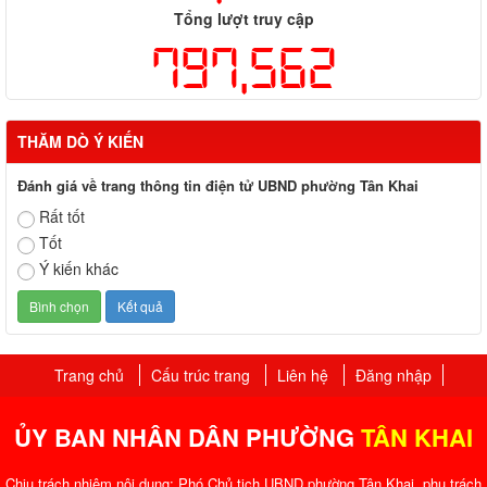
Tổng lượt truy cập
797,562
THĂM DÒ Ý KIẾN
Đánh giá về trang thông tin điện tử UBND phường Tân Khai
Rất tốt
Tốt
Ý kiến khác
Trang chủ
Cấu trúc trang
Liên hệ
Đăng nhập
ỦY BAN NHÂN DÂN PHƯỜNG
TÂN KHAI
Chịu trách nhiệm nội dung: Phó Chủ tịch UBND phường Tân Khai, phụ trách