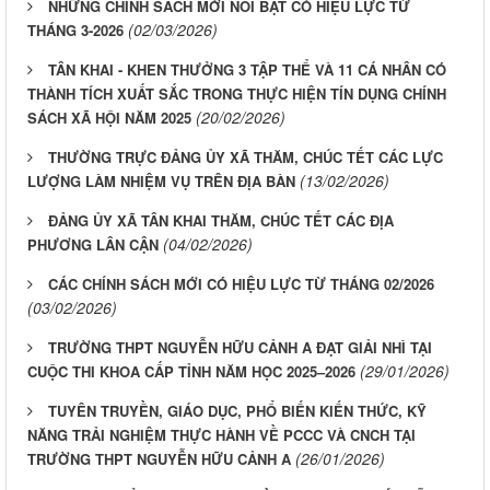
NHỮNG CHÍNH SÁCH MỚI NỔI BẬT CÓ HIỆU LỰC TỪ
(02/03/2026)
THÁNG 3-2026
TÂN KHAI - KHEN THƯỞNG 3 TẬP THỂ VÀ 11 CÁ NHÂN CÓ
THÀNH TÍCH XUẤT SẮC TRONG THỰC HIỆN TÍN DỤNG CHÍNH
(20/02/2026)
SÁCH XÃ HỘI NĂM 2025
THƯỜNG TRỰC ĐẢNG ỦY XÃ THĂM, CHÚC TẾT CÁC LỰC
(13/02/2026)
LƯỢNG LÀM NHIỆM VỤ TRÊN ĐỊA BÀN
ĐẢNG ỦY XÃ TÂN KHAI THĂM, CHÚC TẾT CÁC ĐỊA
(04/02/2026)
PHƯƠNG LÂN CẬN
CÁC CHÍNH SÁCH MỚI CÓ HIỆU LỰC TỪ THÁNG 02/2026
(03/02/2026)
TRƯỜNG THPT NGUYỄN HỮU CẢNH A ĐẠT GIẢI NHÌ TẠI
(29/01/2026)
CUỘC THI KHOA CẤP TỈNH NĂM HỌC 2025–2026
TUYÊN TRUYỀN, GIÁO DỤC, PHỔ BIẾN KIẾN THỨC, KỸ
NĂNG TRẢI NGHIỆM THỰC HÀNH VỀ PCCC VÀ CNCH TẠI
(26/01/2026)
TRƯỜNG THPT NGUYỄN HỮU CẢNH A