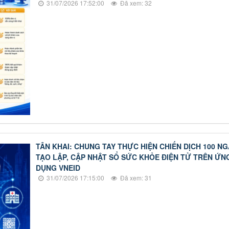
31/07/2026 17:52:00
Đã xem: 32
TÂN KHAI: CHUNG TAY THỰC HIỆN CHIẾN DỊCH 100 NG
TẠO LẬP, CẬP NHẬT SỔ SỨC KHỎE ĐIỆN TỬ TRÊN ỨN
DỤNG VNEID
31/07/2026 17:15:00
Đã xem: 31