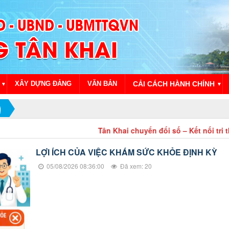
XÂY DỰNG ĐẢNG
VĂN BẢN
CẢI CÁCH HÀNH CHÍNH
▼
▼
ị
Tân Khai chuyển đổi số – Kết nối tri thức, kiến tạ
LỢI ÍCH CỦA VIỆC KHÁM SỨC KHỎE ĐỊNH KỲ
05/08/2026 08:36:00
Đã xem: 20