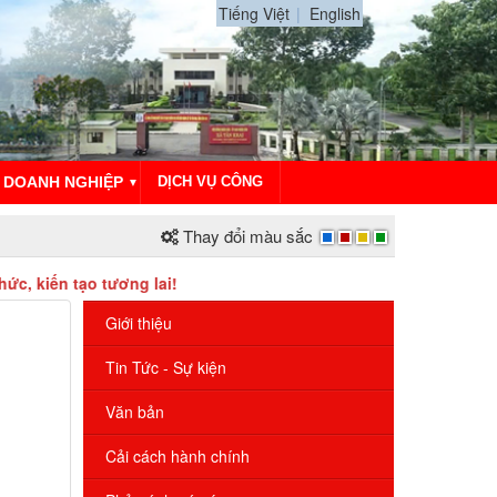
Tiếng Việt
English
DOANH NGHIỆP
DỊCH VỤ CÔNG
▼
Thay đổi màu sắc
o tương lai!
Giới thiệu
Tin Tức - Sự kiện
Văn bản
Cải cách hành chính