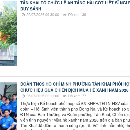
TÂN KHAI TỔ CHỨC LỄ AN TÁNG HÀI CỐT LIỆT SĨ NGU
DUY SÁNH
29/07/2026 09:30:00
Đã xem: 39
ĐOÀN TNCS HỒ CHÍ MINH PHƯỜNG TÂN KHAI PHỐI HỢ
CHỨC HIỆU QUẢ CHIẾN DỊCH MÙA HÈ XANH NĂM 2026
26/07/2026 22:11:00
Đã xem: 77
Thực hiện Kế hoạch phối hợp số 63-KHPH/TĐTN-HSV của
đoàn – Hội Sinh viên thành phố Đồng Nai và Kế hoạch số 
ĐTN của Ban Thường vụ Đoàn phường Tân Khai, Chiến dịc
viên tình nguyện "Mùa hè xanh" năm 2026 trên địa bàn ph
Tân Khai đã diễn ra thành công rực rỡ. Với tinh thần nhiệt h