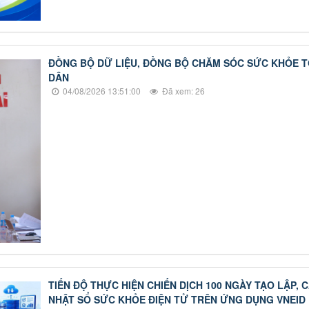
ĐỒNG BỘ DỮ LIỆU, ĐỒNG BỘ CHĂM SÓC SỨC KHỎE 
DÂN
04/08/2026 13:51:00
Đã xem: 26
TIẾN ĐỘ THỰC HIỆN CHIẾN DỊCH 100 NGÀY TẠO LẬP, 
NHẬT SỔ SỨC KHỎE ĐIỆN TỬ TRÊN ỨNG DỤNG VNEID