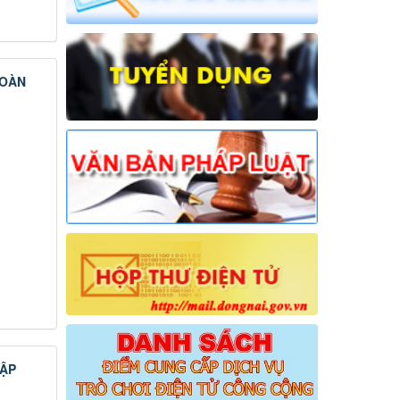
TOÀN
CẬP