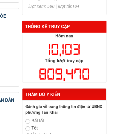
lượt xem: 560 | lượt tải:164
HỎE
THỐNG KÊ TRUY CẬP
Hôm nay
10,103
Tổng lượt truy cập
809,470
THĂM DÒ Ý KIẾN
ÂN DÂN
Đánh giá về trang thông tin điện tử UBND
phường Tân Khai
Rất tốt
Tốt