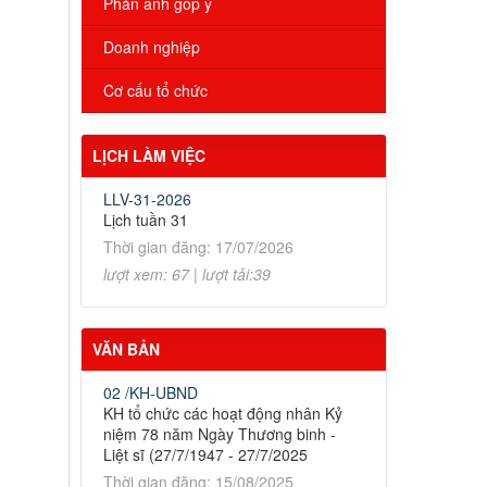
Phản ánh góp ý
Doanh nghiệp
Cơ cấu tổ chức
LỊCH LÀM VIỆC
LLV-31-2026
Lịch tuần 31
Thời gian đăng: 17/07/2026
lượt xem: 67 | lượt tải:39
VĂN BẢN
02 /KH-UBND
KH tổ chức các hoạt động nhân Kỷ
niệm 78 năm Ngày Thương binh -
Liệt sĩ (27/7/1947 - 27/7/2025
Thời gian đăng: 15/08/2025