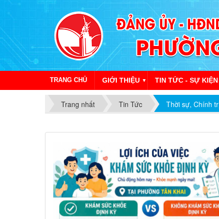
TRANG CHỦ
GIỚI THIỆU
TIN TỨC - SỰ KIỆN
▼
Trang nhất
Tin Tức
Thời sự, Chính tr