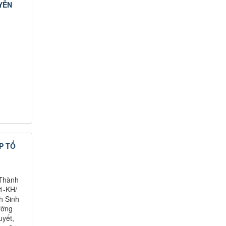
YỄN
P TỔ
 Thành
31-KH/
h Sinh
ường
uyết,