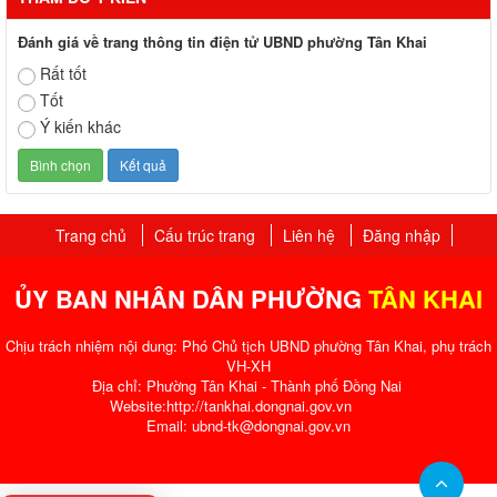
Đánh giá về trang thông tin điện tử UBND phường Tân Khai
Rất tốt
Tốt
Ý kiến khác
Trang chủ
Cấu trúc trang
Liên hệ
Đăng nhập
ỦY BAN NHÂN DÂN PHƯỜNG
TÂN KHAI
Chịu trách nhiệm nội dung: Phó Chủ tịch UBND phường Tân Khai, phụ trách
VH-XH
Địa chỉ: Phường Tân Khai - Thành phố Đồng Nai
Website:http://tankhai.dongnai.gov.vn
Email: ubnd-tk@dongnai.gov.vn​