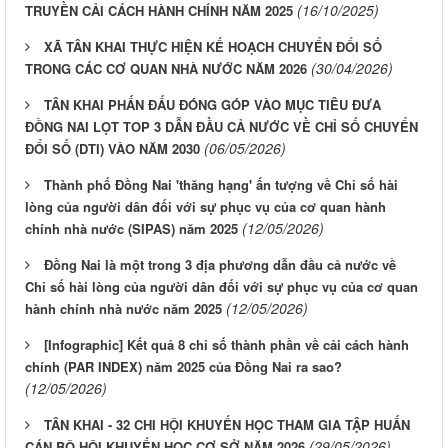
(16/10/2025)
TRUYỀN CẢI CÁCH HÀNH CHÍNH NĂM 2025
XÃ TÂN KHAI THỰC HIỆN KẾ HOẠCH CHUYỂN ĐỔI SỐ
(30/04/2026)
TRONG CÁC CƠ QUAN NHÀ NƯỚC NĂM 2026
TÂN KHAI PHẤN ĐẤU ĐÓNG GÓP VÀO MỤC TIÊU ĐƯA
ĐỒNG NAI LỌT TOP 3 DẪN ĐẦU CẢ NƯỚC VỀ CHỈ SỐ CHUYỂN
(06/05/2026)
ĐỔI SỐ (DTI) VÀO NĂM 2030
Thành phố Đồng Nai 'thăng hạng' ấn tượng về Chỉ số hài
lòng của người dân đối với sự phục vụ của cơ quan hành
(12/05/2026)
chính nhà nước (SIPAS) năm 2025
Đồng Nai là một trong 3 địa phương dẫn đầu cả nước về
Chỉ số hài lòng của người dân đối với sự phục vụ của cơ quan
(12/05/2026)
hành chính nhà nước năm 2025
[Infographic] Kết quả 8 chỉ số thành phần về cải cách hành
chính (PAR INDEX) năm 2025 của Đồng Nai ra sao?
(12/05/2026)
TÂN KHAI - 32 CHI HỘI KHUYẾN HỌC THAM GIA TẬP HUẤN
(29/05/2026)
CÁN BỘ HỘI KHUYẾN HỌC CƠ SỞ NĂM 2026