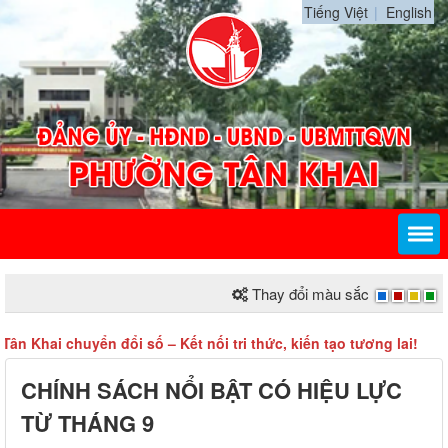
Tiếng Việt
English
Thay đổi màu sắc
Khai chuyển đổi số – Kết nối tri thức, kiến tạo tương lai!
CHÍNH SÁCH NỔI BẬT CÓ HIỆU LỰC
TỪ THÁNG 9