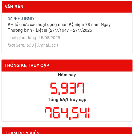
VĂN BẢN
02 /KH-UBND
KH tổ chức các hoạt động nhân Kỷ niệm 78 năm Ngày
Thương binh - Liệt sĩ (27/7/1947 - 27/7/2025
Thời gian đăng: 15/08/2025
lượt xem: 553 | lượt tải:151
THỐNG KÊ TRUY CẬP
Hôm nay
5,937
Tổng lượt truy cập
764,541
THĂM DÒ Ý KIẾN