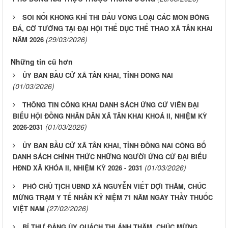
SÔI NỔI KHÔNG KHÍ THI ĐẤU VÒNG LOẠI CÁC MÔN BÓNG
ĐÁ, CỜ TƯỚNG TẠI ĐẠI HỘI THỂ DỤC THỂ THAO XÃ TÂN KHAI
(29/03/2026)
NĂM 2026
Những tin cũ hơn
ỦY BAN BẦU CỬ XÃ TÂN KHAI, TỈNH ĐỒNG NAI
(01/03/2026)
THÔNG TIN CÔNG KHAI DANH SÁCH ỨNG CỬ VIÊN ĐẠI
BIỂU HỘI ĐỒNG NHÂN DÂN XÃ TÂN KHAI KHOÁ II, NHIỆM KỲ
(01/03/2026)
2026-2031
ỦY BAN BẦU CỬ XÃ TÂN KHAI, TỈNH ĐỒNG NAI CÔNG BỐ
DANH SÁCH CHÍNH THỨC NHỮNG NGƯỜI ỨNG CỬ ĐẠI BIỂU
(01/03/2026)
HĐND XÃ KHÓA II, NHIỆM KỲ 2026 - 2031
PHÓ CHỦ TỊCH UBND XÃ NGUYỄN VIẾT ĐỢI THĂM, CHÚC
MỪNG TRẠM Y TẾ NHÂN KỶ NIỆM 71 NĂM NGÀY THẦY THUỐC
(27/02/2026)
VIỆT NAM
BÍ THƯ ĐẢNG ỦY QUÁCH THỊ ÁNH THĂM, CHÚC MỪNG