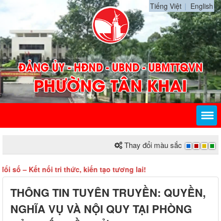
Tiếng Việt
English
Thay đổi màu sắc
 Kết nối tri thức, kiến tạo tương lai!
THÔNG TIN TUYÊN TRUYỀN: QUYỀN,
NGHĨA VỤ VÀ NỘI QUY TẠI PHÒNG