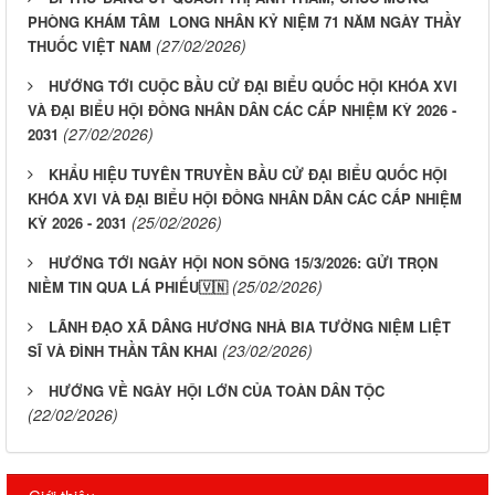
PHÒNG KHÁM TÂM LONG NHÂN KỶ NIỆM 71 NĂM NGÀY THẦY
(27/02/2026)
THUỐC VIỆT NAM
HƯỚNG TỚI CUỘC BẦU CỬ ĐẠI BIỂU QUỐC HỘI KHÓA XVI
VÀ ĐẠI BIỂU HỘI ĐỒNG NHÂN DÂN CÁC CẤP NHIỆM KỲ 2026 -
(27/02/2026)
2031
KHẨU HIỆU TUYÊN TRUYỀN BẦU CỬ ĐẠI BIỂU QUỐC HỘI
KHÓA XVI VÀ ĐẠI BIỂU HỘI ĐỒNG NHÂN DÂN CÁC CẤP NHIỆM
(25/02/2026)
KỲ 2026 - 2031
HƯỚNG TỚI NGÀY HỘI NON SÔNG 15/3/2026: GỬI TRỌN
(25/02/2026)
NIỀM TIN QUA LÁ PHIẾU🇻🇳
LÃNH ĐẠO XÃ DÂNG HƯƠNG NHÀ BIA TƯỞNG NIỆM LIỆT
(23/02/2026)
SĨ VÀ ĐÌNH THẦN TÂN KHAI
HƯỚNG VỀ NGÀY HỘI LỚN CỦA TOÀN DÂN TỘC
(22/02/2026)