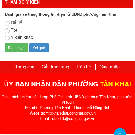
THĂM DÒ Ý KIẾN
Đánh giá về trang thông tin điện tử UBND phường Tân Khai
Rất tốt
Tốt
Ý kiến khác
Trang chủ
Cấu trúc trang
Liên hệ
Đăng nhập
ỦY BAN NHÂN DÂN PHƯỜNG
TÂN KHAI
Chịu trách nhiệm nội dung: Phó Chủ tịch UBND phường Tân Khai, phụ trách
VH-XH
Địa chỉ: Phường Tân Khai - Thành phố Đồng Nai
Website:http://tankhai.dongnai.gov.vn
Email: ubnd-tk@dongnai.gov.vn​