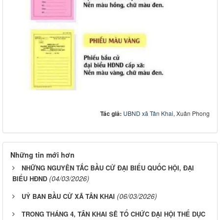
Tác giả:
UBND xã Tân Khai
, Xuân Phong
Những tin mới hơn
NHỮNG NGUYÊN TẮC BẦU CỬ ĐẠI BIỂU QUỐC HỘI, ĐẠI
(04/03/2026)
BIỂU HĐND
(06/03/2026)
UỶ BAN BẦU CỬ XÃ TÂN KHAI
TRONG THÁNG 4, TÂN KHAI SẼ TỔ CHỨC ĐẠI HỘI THỂ DỤC