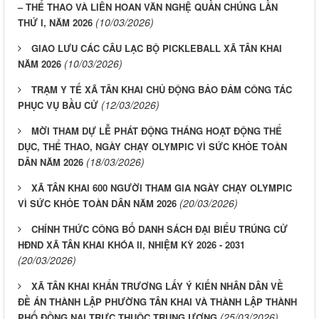
– THỂ THAO VÀ LIÊN HOAN VĂN NGHỆ QUẦN CHÚNG LẦN
(10/03/2026)
THỨ I, NĂM 2026
GIAO LƯU CÁC CÂU LẠC BỘ PICKLEBALL XÃ TÂN KHAI
(10/03/2026)
NĂM 2026
TRẠM Y TẾ XÃ TÂN KHAI CHỦ ĐỘNG BẢO ĐẢM CÔNG TÁC
(12/03/2026)
PHỤC VỤ BẦU CỬ
MỜI THAM DỰ LỄ PHÁT ĐỘNG THÁNG HOẠT ĐỘNG THỂ
DỤC, THỂ THAO, NGÀY CHẠY OLYMPIC VÌ SỨC KHỎE TOÀN
(18/03/2026)
DÂN NĂM 2026
XÃ TÂN KHAI 600 NGƯỜI THAM GIA NGÀY CHẠY OLYMPIC
(20/03/2026)
VÌ SỨC KHỎE TOÀN DÂN NĂM 2026
CHÍNH THỨC CÔNG BỐ DANH SÁCH ĐẠI BIỂU TRÚNG CỬ
HĐND XÃ TÂN KHAI KHÓA II, NHIỆM KỲ 2026 - 2031
(20/03/2026)
XÃ TÂN KHAI KHẨN TRƯƠNG LẤY Ý KIẾN NHÂN DÂN VỀ
ĐỀ ÁN THÀNH LẬP PHƯỜNG TÂN KHAI VÀ THÀNH LẬP THÀNH
(25/03/2026)
PHỐ ĐỒNG NAI TRỰC THUỘC TRUNG ƯƠNG