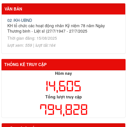
VĂN BẢN
02 /KH-UBND
KH tổ chức các hoạt động nhân Kỷ niệm 78 năm Ngày
Thương binh - Liệt sĩ (27/7/1947 - 27/7/2025
Thời gian đăng: 15/08/2025
lượt xem: 559 | lượt tải:164
THỐNG KÊ TRUY CẬP
Hôm nay
14,605
Tổng lượt truy cập
794,828