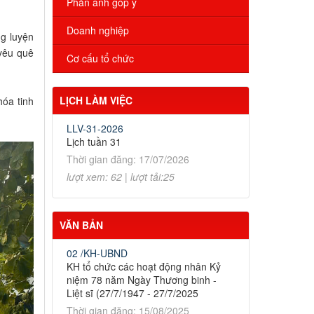
Phản ánh góp ý
Doanh nghiệp
ng luyện
 yêu quê
Cơ cấu tổ chức
LỊCH LÀM VIỆC
hóa tinh
LLV-31-2026
Lịch tuần 31
Thời gian đăng: 17/07/2026
lượt xem: 62 | lượt tải:25
VĂN BẢN
02 /KH-UBND
KH tổ chức các hoạt động nhân Kỷ
niệm 78 năm Ngày Thương binh -
Liệt sĩ (27/7/1947 - 27/7/2025
Thời gian đăng: 15/08/2025