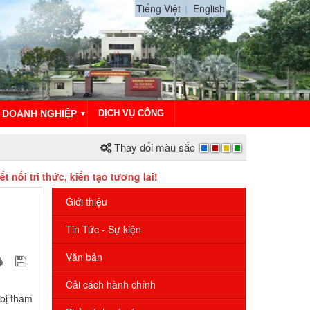
Tiếng Việt
English
DOANH NGHIỆP
DỊCH VỤ CÔNG
▼
Thay đổi màu sắc
iến tạo tương lai!
Giới thiệu
Tin Tức - Sự kiện
Văn bản
Cải cách hành chính
 bị tham