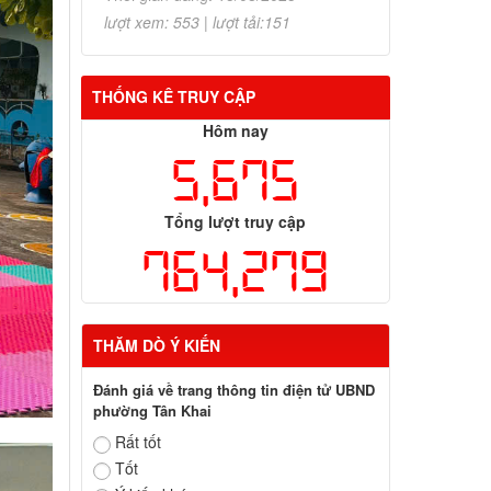
lượt xem: 553 | lượt tải:151
THỐNG KÊ TRUY CẬP
Hôm nay
5,675
Tổng lượt truy cập
764,279
THĂM DÒ Ý KIẾN
Đánh giá về trang thông tin điện tử UBND
phường Tân Khai
Rất tốt
Tốt