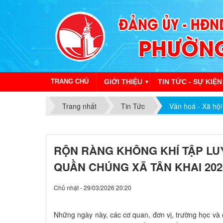
TRANG CHỦ
GIỚI THIỆU
TIN TỨC - SỰ KIỆN
▼
Trang nhất
Tin Tức
Văn hoá - Xã hội
RỘN RÀNG KHÔNG KHÍ TẬP LU
QUẦN CHÚNG XÃ TÂN KHAI 202
Chủ nhật - 29/03/2026 20:20
Những ngày này, các cơ quan, đơn vị, trường học và c