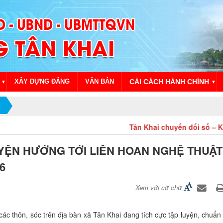
XÂY DỰNG ĐẢNG
VĂN BẢN
CẢI CÁCH HÀNH CHÍNH
▼
▼
Tân Khai chuyển đổi số – Kết nối tri thức, k
YỆN HƯỚNG TỚI LIÊN HOAN NGHỆ THUẬT
6
Xem với cỡ chữ
ác thôn, sóc trên địa bàn xã Tân Khai đang tích cực tập luyện, chuẩn