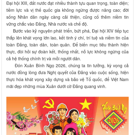
Đại hội XIII, đất nước đạt nhiều thành tựu quan trọng, toàn diện;
tiềm lực và vị thế quốc gia không ngừng được nâng cao; đời
sống Nhân dân ngày càng cải thiện, củng cố thêm niềm tin
vững chắc vào Đảng, Nhà nước và chế độ.
Bước vào kỷ nguyên phát triển, bứt phá, Đại hội XIV tiếp tục
thắp lên khát vọng lớn lao, kết tinh ý chí, trí tuệ và niềm tin của
toàn Đảng, toàn dân, toàn quân. Để biến mục tiêu thành hiện
thực, đòi hỏi sự đoàn kết, thống nhất, nỗ lực không ngừng của
cả hệ thống chính trị và mỗi người dân.
Đón Xuân Bính Ngọ 2026, chúng ta tin tưởng, kỳ vọng cả
nước đồng lòng đưa Nghị quyết của Đảng vào cuộc sống, hiện
thực hóa khát vọng xây dựng và bảo vệ Tổ quốc, để Việt Nam
mãi đẹp những mùa Xuân dưới cờ Đảng quang vinh.