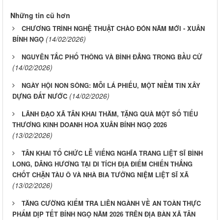
Những tin cũ hơn
CHƯƠNG TRÌNH NGHỆ THUẬT CHÀO ĐÓN NĂM MỚI - XUÂN
(14/02/2026)
BÍNH NGỌ
NGUYÊN TẮC PHỔ THÔNG VÀ BÌNH ĐẲNG TRONG BẦU CỬ
(14/02/2026)
NGÀY HỘI NON SÔNG: MỖI LÁ PHIẾU, MỘT NIỀM TIN XÂY
(14/02/2026)
DỰNG ĐẤT NƯỚC
LÃNH ĐẠO XÃ TÂN KHAI THĂM, TẶNG QUÀ MỘT SỐ TIỂU
THƯƠNG KINH DOANH HOA XUÂN BÍNH NGỌ 2026
(13/02/2026)
TÂN KHAI TỔ CHỨC LỄ VIẾNG NGHĨA TRANG LIỆT SĨ BÌNH
LONG, DÂNG HƯƠNG TẠI DI TÍCH ĐỊA ĐIỂM CHIẾN THẮNG
CHỐT CHẶN TÀU Ô VÀ NHÀ BIA TƯỞNG NIỆM LIỆT SĨ XÃ
(13/02/2026)
TĂNG CƯỜNG KIỂM TRA LIÊN NGÀNH VỀ AN TOÀN THỰC
PHẨM DỊP TẾT BÍNH NGỌ NĂM 2026 TRÊN ĐỊA BÀN XÃ TÂN