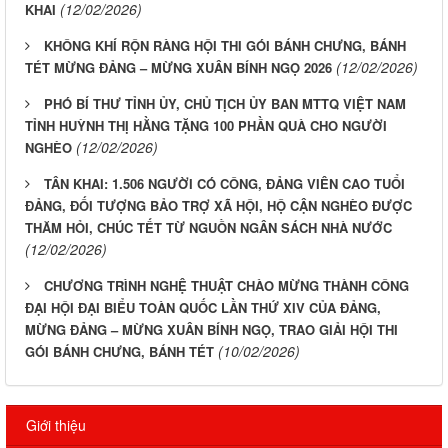
(12/02/2026)
KHAI
KHÔNG KHÍ RỘN RÀNG HỘI THI GÓI BÁNH CHƯNG, BÁNH
(12/02/2026)
TÉT MỪNG ĐẢNG – MỪNG XUÂN BÍNH NGỌ 2026
PHÓ BÍ THƯ TỈNH ỦY, CHỦ TỊCH ỦY BAN MTTQ VIỆT NAM
TỈNH HUỲNH THỊ HẰNG TẶNG 100 PHẦN QUÀ CHO NGƯỜI
(12/02/2026)
NGHÈO
TÂN KHAI: 1.506 NGƯỜI CÓ CÔNG, ĐẢNG VIÊN CAO TUỔI
ĐẢNG, ĐỐI TƯỢNG BẢO TRỢ XÃ HỘI, HỘ CẬN NGHÈO ĐƯỢC
THĂM HỎI, CHÚC TẾT TỪ NGUỒN NGÂN SÁCH NHÀ NƯỚC
(12/02/2026)
CHƯƠNG TRÌNH NGHỆ THUẬT CHÀO MỪNG THÀNH CÔNG
ĐẠI HỘI ĐẠI BIỂU TOÀN QUỐC LẦN THỨ XIV CỦA ĐẢNG,
MỪNG ĐẢNG – MỪNG XUÂN BÍNH NGỌ, TRAO GIẢI HỘI THI
(10/02/2026)
GÓI BÁNH CHƯNG, BÁNH TÉT
Giới thiệu