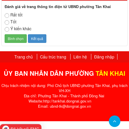
Đánh giá về trang thông tin điện tử UBND phường Tân Khai
Rất tốt
Tốt
Ý kiến khác
Trang chủ
Cấu trúc trang
Liên hệ
Đăng nhập
ỦY BAN NHÂN DÂN PHƯỜNG
TÂN KHAI
Chịu trách nhiệm nội dung: Phó Chủ tịch UBND phường Tân Khai, phụ trách
VH-XH
Địa chỉ: Phường Tân Khai - Thành phố Đồng Nai
Website:http://tankhai.dongnai.gov.vn
Email: ubnd-tk@dongnai.gov.vn​