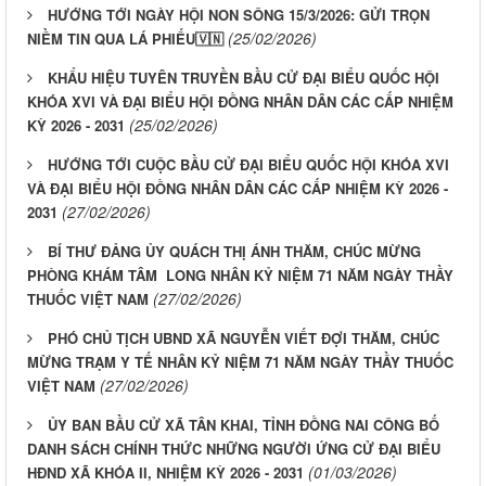
HƯỚNG TỚI NGÀY HỘI NON SÔNG 15/3/2026: GỬI TRỌN
(25/02/2026)
NIỀM TIN QUA LÁ PHIẾU🇻🇳
KHẨU HIỆU TUYÊN TRUYỀN BẦU CỬ ĐẠI BIỂU QUỐC HỘI
KHÓA XVI VÀ ĐẠI BIỂU HỘI ĐỒNG NHÂN DÂN CÁC CẤP NHIỆM
(25/02/2026)
KỲ 2026 - 2031
HƯỚNG TỚI CUỘC BẦU CỬ ĐẠI BIỂU QUỐC HỘI KHÓA XVI
VÀ ĐẠI BIỂU HỘI ĐỒNG NHÂN DÂN CÁC CẤP NHIỆM KỲ 2026 -
(27/02/2026)
2031
BÍ THƯ ĐẢNG ỦY QUÁCH THỊ ÁNH THĂM, CHÚC MỪNG
PHÒNG KHÁM TÂM LONG NHÂN KỶ NIỆM 71 NĂM NGÀY THẦY
(27/02/2026)
THUỐC VIỆT NAM
PHÓ CHỦ TỊCH UBND XÃ NGUYỄN VIẾT ĐỢI THĂM, CHÚC
MỪNG TRẠM Y TẾ NHÂN KỶ NIỆM 71 NĂM NGÀY THẦY THUỐC
(27/02/2026)
VIỆT NAM
ỦY BAN BẦU CỬ XÃ TÂN KHAI, TỈNH ĐỒNG NAI CÔNG BỐ
DANH SÁCH CHÍNH THỨC NHỮNG NGƯỜI ỨNG CỬ ĐẠI BIỂU
(01/03/2026)
HĐND XÃ KHÓA II, NHIỆM KỲ 2026 - 2031