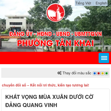
Tiếng Việt
English
Thay đổi màu sắc
uyển đổi số – Kết nối tri thức, kiến tạo tương lai!
KHÁT VỌNG MÙA XUÂN DƯỚI CỜ
ĐẢNG QUANG VINH