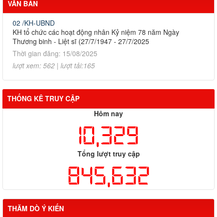
VĂN BẢN
02 /KH-UBND
KH tổ chức các hoạt động nhân Kỷ niệm 78 năm Ngày
Thương binh - Liệt sĩ (27/7/1947 - 27/7/2025
Thời gian đăng: 15/08/2025
lượt xem: 562 | lượt tải:165
THỐNG KÊ TRUY CẬP
Hôm nay
10,329
Tổng lượt truy cập
845,632
THĂM DÒ Ý KIẾN