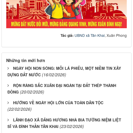
Tác giả:
UBND xã Tân Khai
, Xuân Phong
Những tin mới hơn
NGÀY HỘI NON SÔNG: MỖI LÁ PHIẾU, MỘT NIỀM TIN XÂY
(16/02/2026)
DỰNG ĐẤT NƯỚC
RỘN RÀNG SẮC XUÂN ĐẠI NGÀN TẠI ĐẤT THÉP THÀNH
(20/02/2026)
ĐỒNG
HƯỚNG VỀ NGÀY HỘI LỚN CỦA TOÀN DÂN TỘC
(22/02/2026)
LÃNH ĐẠO XÃ DÂNG HƯƠNG NHÀ BIA TƯỞNG NIỆM LIỆT
(23/02/2026)
SĨ VÀ ĐÌNH THẦN TÂN KHAI