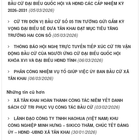
BẦU CỬ ĐẠI BIỂU QUỐC HỘI VÀ HĐND CÁC CẤP NHIỆM KỲ
(05/03/2026)
2026–2031
CỬ TRI ĐƠN VỊ BẦU CỬ SỐ 05 TIN TƯỞNG GỬI GẮM KỲ
VỌNG ĐẠI BIỂU SẼ ĐƯA TÂN KHAI ĐẠT MỤC TIÊU TĂNG
(05/03/2026)
TRƯỞNG HAI CON SỐ
THÔNG BÁO HỘI NGHỊ TRỰC TUYẾN TIẾP XÚC CỬ TRI VẬN
ĐỘNG BẦU CỬ CỦA NGƯỜI ỨNG CỬ ĐẠI BIỂU QUỐC HỘI
(06/03/2026)
KHÓA XVI VÀ ĐẠI BIỂU HĐND TỈNH
PHÂN CÔNG NHIỆM VỤ TỔ GIÚP VIỆC ỦY BAN BẦU CỬ XÃ
(06/03/2026)
TÂN KHAI
Những tin cũ hơn
XÃ TÂN KHAI HOÀN THÀNH CÔNG TÁC NIÊM YẾT DANH
(03/02/2026)
SÁCH CỬ TRI PHỤC VỤ CÔNG TÁC BẦU CỬ
LÃNH ĐẠO CÔNG TY TNHH HAOHUA (VIỆT NAM) KHU
CÔNG NGHIỆP MINH HƯNG – SIKICO THĂM, CHÚC TẾT ĐẢNG
(30/01/2026)
ỦY – HĐND -UBND XÃ TÂN KHAI