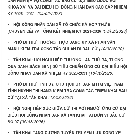
DẪN NGHIỆP VỤ CÔNG TÁC BẦU CỬ ĐẠI BIỂU QUỐC HỘI
KHÓA XVI VÀ ĐẠI BIỂU HỘI ĐỒNG NHÂN DÂN CÁC CẤP NHIỆM
(04/02/2026)
KỲ 2026 - 2031.
HỘI ĐỒNG NHÂN DÂN XÃ TỔ CHỨC KỲ HỌP THỨ 5
(06/02/2026)
(CHUYÊN ĐỀ) VÀ TỔNG KẾT NHIỆM KỲ 2021-2026
PHÓ BÍ THƯ THƯỜNG TRỰC ĐẢNG ỦY XÃ PHAN VĂN
(10/02/2026)
MẠNH KIỂM TRA CÔNG TÁC CHUẨN BỊ BẦU CỬ
TÂN KHAI: HỘI NGHỊ HIỆP THƯƠNG LẦN THỨ BA, THÔNG
QUA DANH SÁCH 39 VỊ ĐỦ TIÊU CHUẨN ỨNG CỬ ĐẠI BIỂU HỘI
(10/02/2026)
ĐỒNG NHÂN DÂN XÃ NHIỆM KỲ 2026-2031
PHÓ BÍ THƯ TỈNH ỦY, CHỦ TỊCH ỦY BAN MTTQ VIỆT NAM
TỈNH HUỲNH THỊ HẰNG KIỂM TRA CÔNG TÁC TRIỂN KHAI BẦU
(12/02/2026)
CỬ TẠI XÃ TÂN KHAI
HỘI NGHỊ TIẾP XÚC GIỮA CỬ TRI VỚI NGƯỜI ỨNG CỬ ĐẠI
BIỂU HỘI ĐỒNG NHÂN DÂN XÃ TÂN KHAI TẠI ĐƠN VỊ BẦU CỬ
(05/03/2026)
SỐ 07
TÂN KHAI TĂNG CƯỜNG TUYÊN TRUYỀN LƯU ĐỘNG VỀ