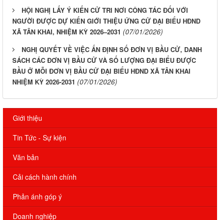
HỘI NGHỊ LẤY Ý KIẾN CỬ TRI NƠI CÔNG TÁC ĐỐI VỚI
NGƯỜI ĐƯỢC DỰ KIẾN GIỚI THIỆU ỨNG CỬ ĐẠI BIỂU HĐND
(07/01/2026)
XÃ TÂN KHAI, NHIỆM KỲ 2026–2031
NGHỊ QUYẾT VỀ VIỆC ẤN ĐỊNH SỐ ĐƠN VỊ BẦU CỬ, DANH
SÁCH CÁC ĐƠN VỊ BẦU CỬ VÀ SỐ LƯỢNG ĐẠI BIỂU ĐƯỢC
BẦU Ở MỖI ĐƠN VỊ BẦU CỬ ĐẠI BIỂU HĐND XÃ TÂN KHAI
(07/01/2026)
NHIỆM KỲ 2026-2031
Giới thiệu
Tin Tức - Sự kiện
Văn bản
Cải cách hành chính
Phản ánh góp ý
Doanh nghiệp