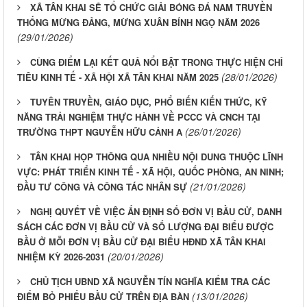
XÃ TÂN KHAI SẼ TỔ CHỨC GIẢI BÓNG ĐÁ NAM TRUYỀN
THỐNG MỪNG ĐẢNG, MỪNG XUÂN BÍNH NGỌ NĂM 2026
(29/01/2026)
CÙNG ĐIỂM LẠI KẾT QUẢ NỔI BẬT TRONG THỰC HIỆN CHỈ
(28/01/2026)
TIÊU KINH TẾ - XÃ HỘI XÃ TÂN KHAI NĂM 2025
TUYÊN TRUYỀN, GIÁO DỤC, PHỔ BIẾN KIẾN THỨC, KỸ
NĂNG TRẢI NGHIỆM THỰC HÀNH VỀ PCCC VÀ CNCH TẠI
(26/01/2026)
TRƯỜNG THPT NGUYỄN HỮU CẢNH A
TÂN KHAI HỌP THÔNG QUA NHIỀU NỘI DUNG THUỘC LĨNH
VỰC: PHÁT TRIỂN KINH TẾ - XÃ HỘI, QUỐC PHÒNG, AN NINH;
(21/01/2026)
ĐẦU TƯ CÔNG VÀ CÔNG TÁC NHÂN SỰ
NGHỊ QUYẾT VỀ VIỆC ẤN ĐỊNH SỐ ĐƠN VỊ BẦU CỬ, DANH
SÁCH CÁC ĐƠN VỊ BẦU CỬ VÀ SỐ LƯỢNG ĐẠI BIỂU ĐƯỢC
BẦU Ở MỖI ĐƠN VỊ BẦU CỬ ĐẠI BIỂU HĐND XÃ TÂN KHAI
(20/01/2026)
NHIỆM KỲ 2026-2031
CHỦ TỊCH UBND XÃ NGUYỄN TÍN NGHĨA KIỂM TRA CÁC
(13/01/2026)
ĐIỂM BỎ PHIẾU BẦU CỬ TRÊN ĐỊA BÀN