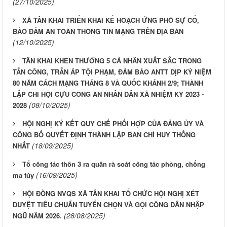
(27/10/2025)
XÃ TÂN KHAI TRIỂN KHAI KẾ HOẠCH ỨNG PHÓ SỰ CỐ,
BẢO ĐẢM AN TOÀN THÔNG TIN MẠNG TRÊN ĐỊA BÀN
(12/10/2025)
TÂN KHAI KHEN THƯỞNG 5 CÁ NHÂN XUẤT SẮC TRONG
TẤN CÔNG, TRẤN ÁP TỘI PHẠM, ĐẢM BẢO ANTT DỊP KỶ NIỆM
80 NĂM CÁCH MẠNG THÁNG 8 VÀ QUỐC KHÁNH 2/9; THÀNH
LẬP CHI HỘI CỰU CÔNG AN NHÂN DÂN XÃ NHIỆM KỲ 2023 -
(08/10/2025)
2028
HỘI NGHỊ KÝ KẾT QUY CHẾ PHỐI HỢP CỦA ĐẢNG ỦY VÀ
CÔNG BỐ QUYẾT ĐỊNH THÀNH LẬP BAN CHỈ HUY THỐNG
(18/09/2025)
NHẤT
Tổ công tác thôn 3 ra quân rà soát công tác phòng, chống
(16/09/2025)
ma túy
HỘI ĐỒNG NVQS XÃ TÂN KHAI TỔ CHỨC HỘI NGHỊ XÉT
DUYỆT TIÊU CHUẨN TUYỂN CHỌN VÀ GỌI CÔNG DÂN NHẬP
(28/08/2025)
NGŨ NĂM 2026.