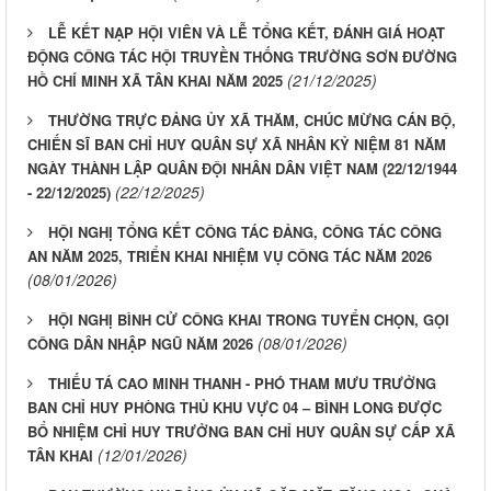
LỄ KẾT NẠP HỘI VIÊN VÀ LỄ TỔNG KẾT, ĐÁNH GIÁ HOẠT
ĐỘNG CÔNG TÁC HỘI TRUYỀN THỐNG TRƯỜNG SƠN ĐƯỜNG
(21/12/2025)
HỒ CHÍ MINH XÃ TÂN KHAI NĂM 2025
THƯỜNG TRỰC ĐẢNG ỦY XÃ THĂM, CHÚC MỪNG CÁN BỘ,
CHIẾN SĨ BAN CHỈ HUY QUÂN SỰ XÃ NHÂN KỶ NIỆM 81 NĂM
NGÀY THÀNH LẬP QUÂN ĐỘI NHÂN DÂN VIỆT NAM (22/12/1944
(22/12/2025)
- 22/12/2025)
HỘI NGHỊ TỔNG KẾT CÔNG TÁC ĐẢNG, CÔNG TÁC CÔNG
AN NĂM 2025, TRIỂN KHAI NHIỆM VỤ CÔNG TÁC NĂM 2026
(08/01/2026)
HỘI NGHỊ BÌNH CỬ CÔNG KHAI TRONG TUYỂN CHỌN, GỌI
(08/01/2026)
CÔNG DÂN NHẬP NGŨ NĂM 2026
THIẾU TÁ CAO MINH THANH - PHÓ THAM MƯU TRƯỞNG
BAN CHỈ HUY PHÒNG THỦ KHU VỰC 04 – BÌNH LONG ĐƯỢC
BỔ NHIỆM CHỈ HUY TRƯỞNG BAN CHỈ HUY QUÂN SỰ CẤP XÃ
(12/01/2026)
TÂN KHAI