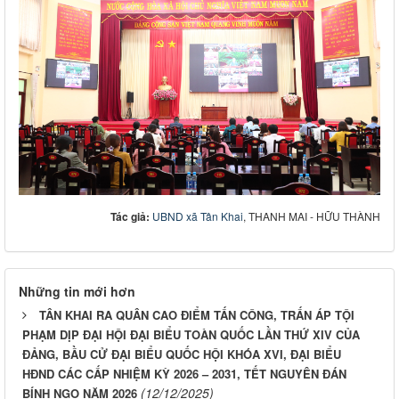
Tác giả:
UBND xã Tân Khai
, THANH MAI - HỮU THÀNH
Những tin mới hơn
TÂN KHAI RA QUÂN CAO ĐIỂM TẤN CÔNG, TRẤN ÁP TỘI
PHẠM DỊP ĐẠI HỘI ĐẠI BIỂU TOÀN QUỐC LẦN THỨ XIV CỦA
ĐẢNG, BẦU CỬ ĐẠI BIỂU QUỐC HỘI KHÓA XVI, ĐẠI BIỂU
HĐND CÁC CẤP NHIỆM KỲ 2026 – 2031, TẾT NGUYÊN ĐÁN
(12/12/2025)
BÍNH NGỌ NĂM 2026