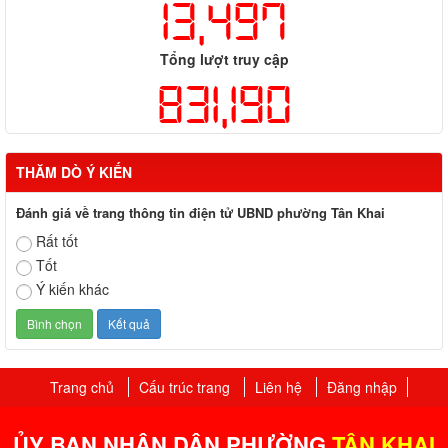
13,497
Tổng lượt truy cập
831,190
THĂM DÒ Ý KIẾN
Đánh giá về trang thông tin điện tử UBND phường Tân Khai
Rất tốt
Tốt
Ý kiến khác
Trang chủ
Cấu trúc trang
Liên hệ
Đăng nhập
ỦY BAN NHÂN DÂN PHƯỜNG
TÂN KHAI