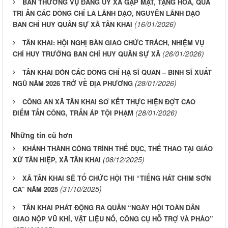
BAN THƯỜNG VỤ ĐẢNG ỦY XÃ GẶP MẶT, TẶNG HOA, QUÀ
TRI ÂN CÁC ĐỒNG CHÍ LÀ LÃNH ĐẠO, NGUYÊN LÃNH ĐẠO
(16/01/2026)
BAN CHỈ HUY QUÂN SỰ XÃ TÂN KHAI
TÂN KHAI: HỘI NGHỊ BÀN GIAO CHỨC TRÁCH, NHIỆM VỤ
(26/01/2026)
CHỈ HUY TRƯỞNG BAN CHỈ HUY QUÂN SỰ XÃ
TÂN KHAI ĐÓN CÁC ĐỒNG CHÍ HẠ SĨ QUAN – BINH SĨ XUẤT
(28/01/2026)
NGŨ NĂM 2026 TRỞ VỀ ĐỊA PHƯƠNG
CÔNG AN XÃ TÂN KHAI SƠ KẾT THỰC HIỆN ĐỢT CAO
(28/01/2026)
ĐIỂM TẤN CÔNG, TRẤN ÁP TỘI PHẠM
Những tin cũ hơn
KHÁNH THÀNH CÔNG TRÌNH THỂ DỤC, THỂ THAO TẠI GIÁO
(08/12/2025)
XỨ TÂN HIỆP, XÃ TÂN KHAI
XÃ TÂN KHAI SẼ TỔ CHỨC HỘI THI “TIẾNG HÁT CHIM SƠN
(31/10/2025)
CA” NĂM 2025
TÂN KHAI PHÁT ĐỘNG RA QUÂN “NGÀY HỘI TOÀN DÂN
GIAO NỘP VŨ KHÍ, VẬT LIỆU NỔ, CÔNG CỤ HỖ TRỢ VÀ PHÁO”