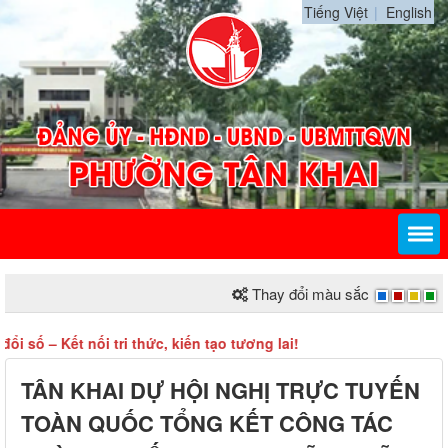
Tiếng Việt
English
Thay đổi màu sắc
 – Kết nối tri thức, kiến tạo tương lai!
TÂN KHAI DỰ HỘI NGHỊ TRỰC TUYẾN
TOÀN QUỐC TỔNG KẾT CÔNG TÁC